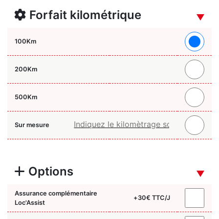
Forfait kilométrique
100
Km
200
Km
500
Km
Sur mesure
Options
Assurance complémentaire
+
30
€ TTC/J
Loc'Assist