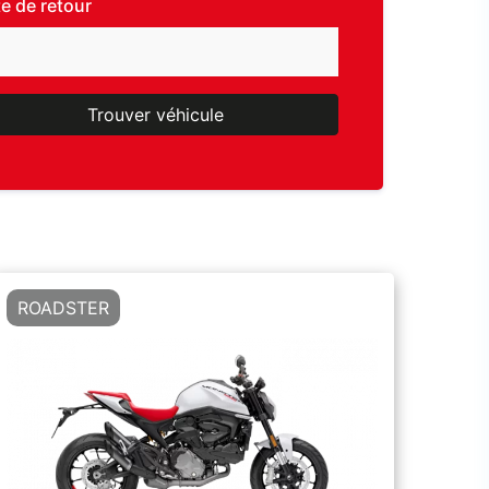
e de retour
Trouver véhicule
ROADSTER