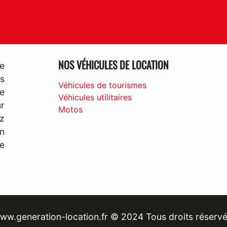
NOS VÉHICULES DE LOCATION
e
s
Véhicules de tourismes
e
Véhicules utilitaires
ur
Motos
z
un
ne
ww.generation-location.fr © 2024 Tous droits réservé