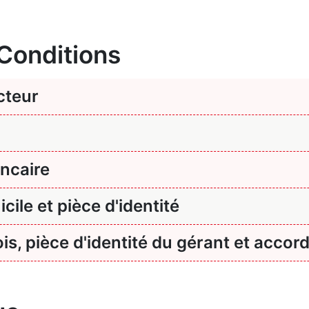
 Conditions
cteur
ncaire
icile et pièce d'identité
is, pièce d'identité du gérant et accord