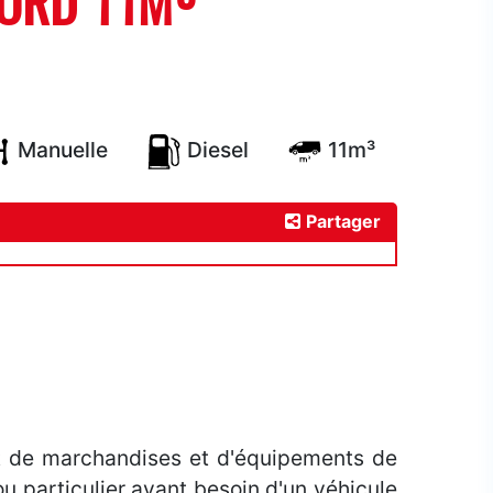
ORD 11M³
Manuelle
Diesel
11m³
Partager
rt de marchandises et d'équipements de
 ou particulier ayant besoin d'un véhicule