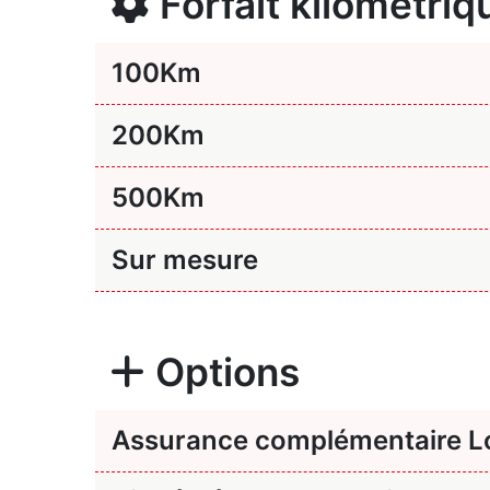
Forfait kilométriq
100
Km
200
Km
500
Km
Sur mesure
Options
Assurance complémentaire Lo