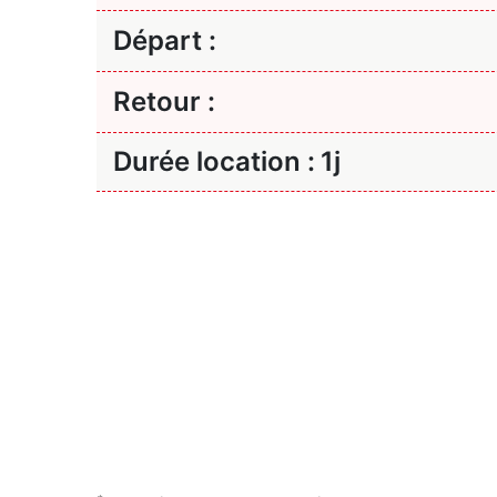
Départ :
Retour :
Durée location :
1j