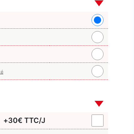
+
30
€ TTC/J