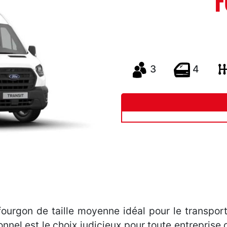
F
3
4
 fourgon de taille moyenne idéal pour le transpo
onnel est le choix judicieux pour toute entreprise