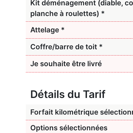
Kit déménagement (diable, co
planche à roulettes) *
Attelage *
Coffre/barre de toit *
Je souhaite être livré
Détails du Tarif
Forfait kilométrique sélectio
Options sélectionnées