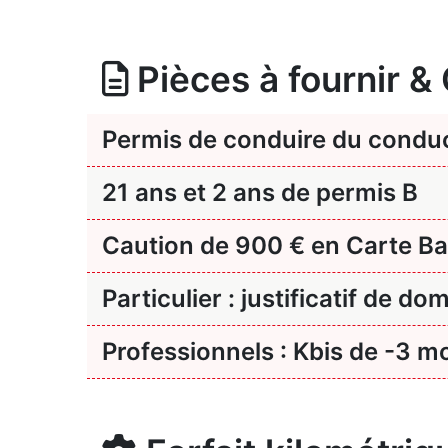
Pièces à fournir &
Permis de conduire du condu
21 ans et 2 ans de permis B
Caution de 900 € en Carte Ba
Particulier : justificatif de dom
Professionnels : Kbis de -3 mo