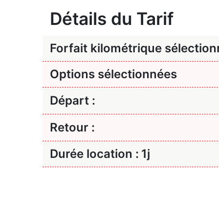
Détails du Tarif
Forfait kilométrique sélectio
Options sélectionnées
Départ :
Retour :
Durée location :
1j