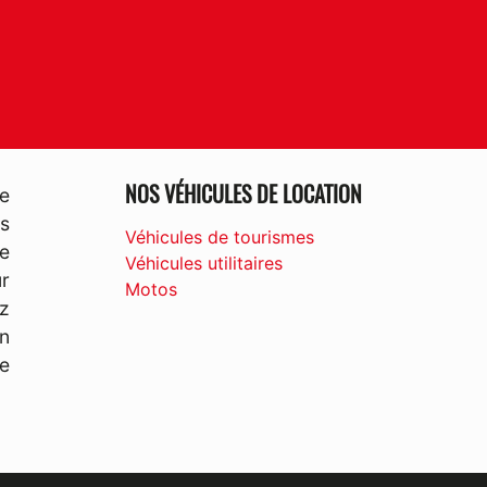
NOS VÉHICULES DE LOCATION
e
s
Véhicules de tourismes
e
Véhicules utilitaires
ur
Motos
z
un
ne