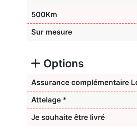
500
Km
Sur mesure
Options
Assurance complémentaire Lo
Attelage *
Je souhaite être livré