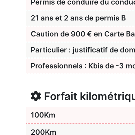
Permis de conduire du condu
21 ans et 2 ans de permis B
Caution de 900 € en Carte Ba
Particulier : justificatif de dom
Professionnels : Kbis de -3 mo
Forfait kilométriq
100
Km
200
Km