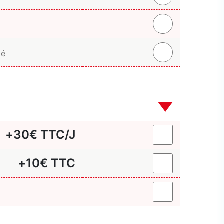
+
30
€ TTC/J
+
10
€ TTC