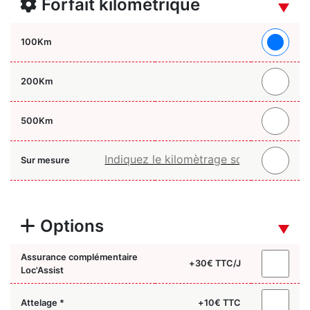
Forfait kilométrique
100
Km
200
Km
500
Km
Sur mesure
Options
Assurance complémentaire
+
30
€ TTC/J
Loc'Assist
Attelage *
+
10
€ TTC