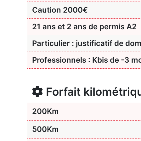
Caution 2000€
21 ans et 2 ans de permis A2
Particulier : justificatif de dom
Professionnels : Kbis de -3 mo
Forfait kilométriq
200
Km
500
Km